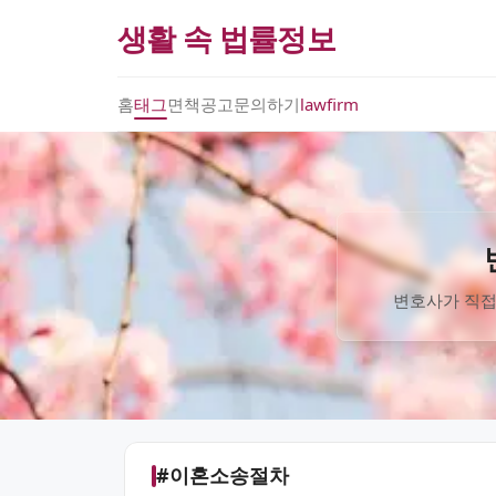
생활 속 법률정보
홈
태그
면책공고
문의하기
lawfirm
변호사가 직접
#이혼소송절차