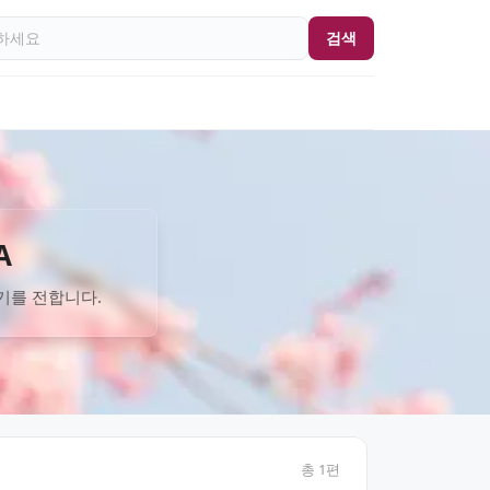
검색
A
기를 전합니다.
총
1
편