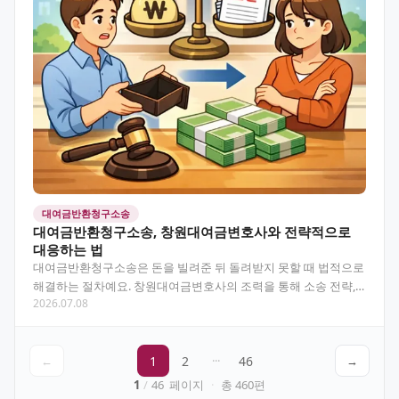
대여금반환청구소송
대여금반환청구소송, 창원대여금변호사와 전략적으로
대응하는 법
대여금반환청구소송은 돈을 빌려준 뒤 돌려받지 못할 때 법적으로
해결하는 절차예요. 창원대여금변호사의 조력을 통해 소송 전략,
2026.07.08
증거 준비, 실제 절차까지 한눈에 확인해보세요. 목차…
←
1
2
···
46
→
1
/
46
페이지
·
총
460
편