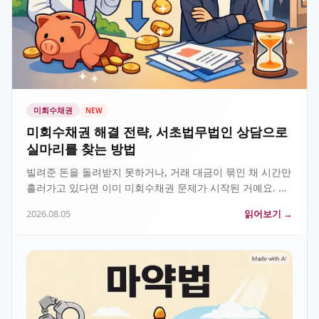
미회수채권
NEW
미회수채권 해결 전략, 서초법무법인 상담으로
실마리를 찾는 방법
빌려준 돈을 돌려받지 못하거나, 거래 대금이 묶인 채 시간만
흘러가고 있다면 이미 미회수채권 문제가 시작된 거예요. 서
초법무법인에서 실제로 어떤 방식으로 미회수채권을 처리하
2026.08.05
읽어보기 →
는지, 법적 절차부터 상담 흐름까지 한눈에…