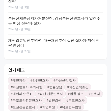
전략
2026년 8월 3일
부동산처분금지가처분신청, 강남부동산변호사가 알려주
는 핵심 전략과 절차
2026년 7월 30일
채권압류및전부명령, 대구채권추심 실전 절차와 핵심 전
략 총정리
2026년 7월 27일
인기 태그
#
개인파산
#
안양변호사
#
파산신청 절차
#
파산변호사 주의사항
#
법률상담
#
파산면책조건
#
개인파산 준비
#
파산 전문변호사
#
법률 정보
#
변호사
#
목포도산전문변호사
#
법인회생
#
목포변호사
#
도산전문변호사
#
기업회생
#
목포법무법인