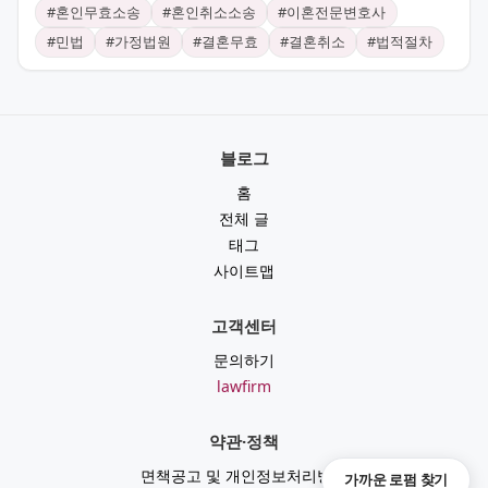
#
혼인무효소송
#
혼인취소소송
#
이혼전문변호사
#
민법
#
가정법원
#
결혼무효
#
결혼취소
#
법적절차
블로그
홈
전체 글
태그
사이트맵
고객센터
문의하기
lawfirm
약관·정책
면책공고 및 개인정보처리방침
가까운 로펌 찾기