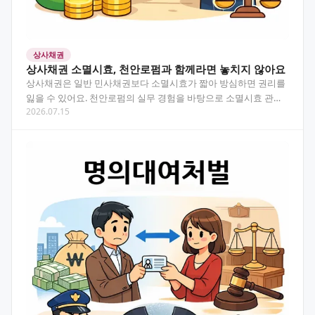
상사채권
상사채권 소멸시효, 천안로펌과 함께라면 놓치지 않아요
상사채권은 일반 민사채권보다 소멸시효가 짧아 방심하면 권리를
잃을 수 있어요. 천안로펌의 실무 경험을 바탕으로 소멸시효 관리
2026.07.15
부터 회수 전략까지 알기 쉽게 안내해 드립니다. 목차 상…