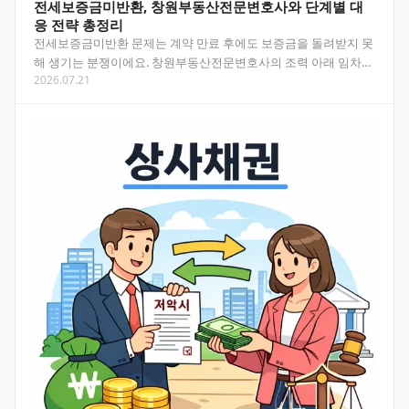
전세보증금미반환, 창원부동산전문변호사와 단계별 대
응 전략 총정리
전세보증금미반환 문제는 계약 만료 후에도 보증금을 돌려받지 못
해 생기는 분쟁이에요. 창원부동산전문변호사의 조력 아래 임차권
2026.07.21
등기명령부터 소송까지 어떻게 대응해야 하는지 핵심만 정리했…