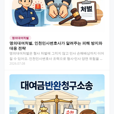
명의대여처벌
명의대여처벌, 인천민사변호사가 알려주는 피해 방지와
대응 전략
명의대여처벌은 형사 처벌에 그치지 않고 민사 손해배상까지 이어
질 수 있어요. 인천민사변호사 조력으로 형사·민사 양면 위험을 어
2026.07.08
떻게 줄일 수 있는지 핵심만 정리했습니다. "그냥 이름…