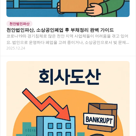
천안법인파산
천안법인파산, 소상공인폐업 후 부채정리 완벽 가이드
코로나19와 경기침체로 많은 천안 지역 사업체들이 어려움을 겪고 있어
요. 법인으로 운영하다 폐업을 고려 중이거나, 소상공인으로서 빚 문제
2025.12.24
로 고민하시는 분들을 위해 천안법인파산 절차…