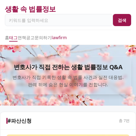
생활 속 법률정보
검색
홈
태그
면책공고
문의하기
lawfirm
변호사가 직접 전하는 생활 법률정보 Q&A
변호사가 직접 기록한 생활 속 법률 사건과 실전 대응법.
판례 뒤에 숨은 현실 이야기를 전합니다.
#파산신청
총
7
편