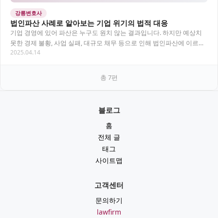
강릉변호사
법인파산 사례로 알아보는 기업 위기의 법적 대응
기업 경영에 있어 파산은 누구도 원치 않는 결과입니다. 하지만 예상치
못한 경제 불황, 사업 실패, 대규모 채무 등으로 인해 법인파산에 이르는
2025.04.14
사례는 적지 않습니다. 이 글에서는…
총
7
편
블로그
홈
전체 글
태그
사이트맵
고객센터
문의하기
lawfirm