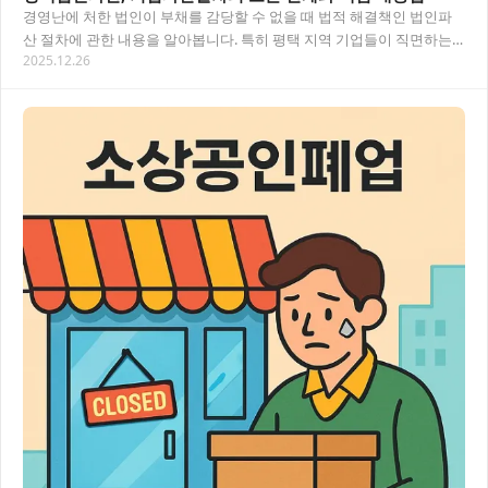
경영난에 처한 법인이 부채를 감당할 수 없을 때 법적 해결책인 법인파
산 절차에 관한 내용을 알아봅니다. 특히 평택 지역 기업들이 직면하는
2025.12.26
기업파산절차의 단계별 진행과 채권자, 채무…