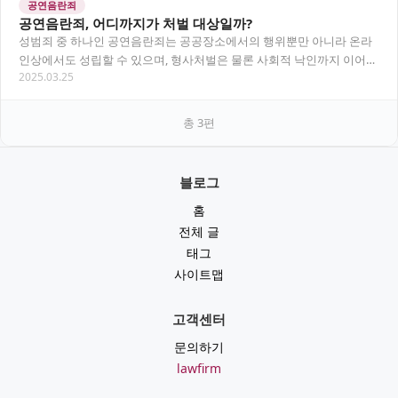
공연음란죄
공연음란죄, 어디까지가 처벌 대상일까?
성범죄 중 하나인 공연음란죄는 공공장소에서의 행위뿐만 아니라 온라
인상에서도 성립할 수 있으며, 형사처벌은 물론 사회적 낙인까지 이어질
2025.03.25
수 있습니다. 이 글에서는 공연음란죄의 정의부…
총
3
편
블로그
홈
전체 글
태그
사이트맵
고객센터
문의하기
lawfirm