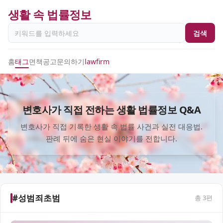
생활 속 법률정보
검색
홈
태그
면책공고
문의하기
lawfirm
변호사가 직접 전하는 생활 법률정보 Q&A
변호사가 직접 기록한 생활 속 법률 사건과 실전 대응법.
판례 뒤에 숨은 현실 이야기를 전합니다.
#성범죄초범
총
3
편