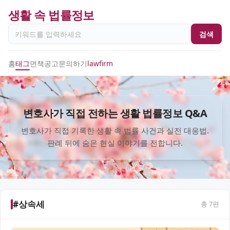
생활 속 법률정보
검색
홈
태그
면책공고
문의하기
lawfirm
변호사가 직접 전하는 생활 법률정보 Q&A
변호사가 직접 기록한 생활 속 법률 사건과 실전 대응법.
판례 뒤에 숨은 현실 이야기를 전합니다.
#상속세
총
7
편