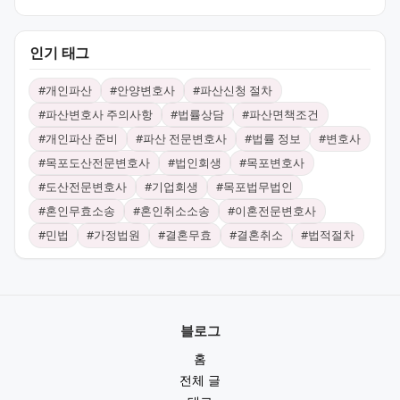
인기 태그
#
개인파산
#
안양변호사
#
파산신청 절차
#
파산변호사 주의사항
#
법률상담
#
파산면책조건
#
개인파산 준비
#
파산 전문변호사
#
법률 정보
#
변호사
#
목포도산전문변호사
#
법인회생
#
목포변호사
#
도산전문변호사
#
기업회생
#
목포법무법인
#
혼인무효소송
#
혼인취소소송
#
이혼전문변호사
#
민법
#
가정법원
#
결혼무효
#
결혼취소
#
법적절차
블로그
홈
전체 글