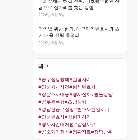
미회수채권 해결 전략, 서초법무법인 상
담으로 실마리를 찾는 방법
2026년 8월 5일
마약법 위반 혐의, 대구마약변호사와 초
기 대응 전략 총정리
2026년 8월 3일
태그
#공무집행방해
#실형사례
#인천형사사건
#형사변호사
#경찰조사대응
#형사절차
#법률상담
#공무원폭행
#초범실형
#정당한공무집행
#변호사선임시기
#인천변호사
#실형피하기
#형사사건대처법
#감형사유
#공소제기절차
#정황자료
#정당방위