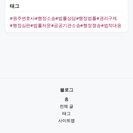
태그
#원주변호사
#행정소송
#법률상담
#행정법률
#권리구제
#행정심판
#법률자문
#공공기관소송
#행정쟁송
#법적대응
블로그
홈
전체 글
태그
사이트맵