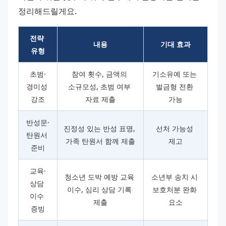
정리해드릴게요.
전략 
내용
기대 효과
유형
초범·
참여 횟수, 금액의 
기소유예 또는 
경미성 
소규모성, 초범 여부 
벌금형 전환 
강조
자료 제출
가능
반성문·
진정성 있는 반성 표명, 
선처 가능성 
탄원서 
가족 탄원서 함께 제출
제고
준비
교육·
청소년 도박 예방 교육 
소년부 송치 시 
상담 
이수, 심리 상담 기록 
보호처분 완화 
이수 
제출
요소
증빙