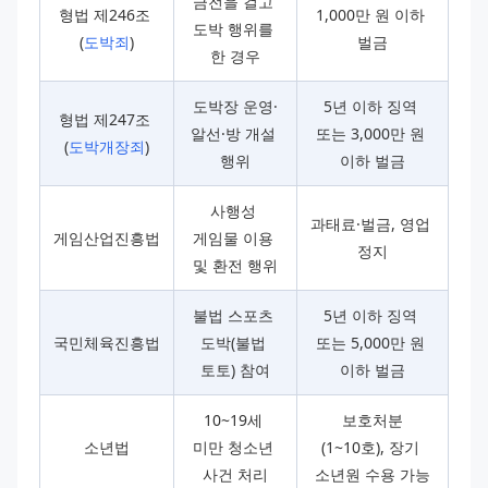
금전을 걸고 
형법 제246조 
1,000만 원 이하 
도박 행위를 
(
도박죄
)
벌금
한 경우
도박장 운영·
5년 이하 징역 
형법 제247조 
알선·방 개설 
또는 3,000만 원 
(
도박개장죄
)
행위
이하 벌금
사행성 
과태료·벌금, 영업 
게임산업진흥법
게임물 이용 
정지
및 환전 행위
불법 스포츠 
5년 이하 징역 
국민체육진흥법
도박(불법 
또는 5,000만 원 
토토) 참여
이하 벌금
10~19세 
보호처분
소년법
미만 청소년 
(1~10호), 장기 
사건 처리
소년원 수용 가능