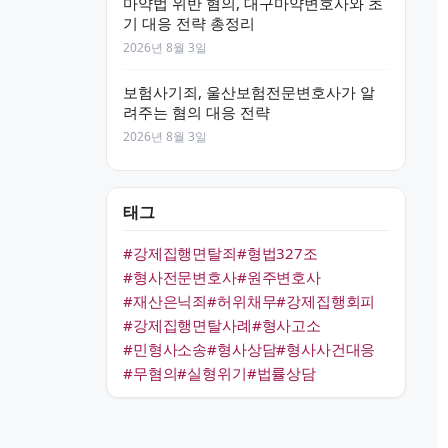
마약법 위반 혐의, 대구마약변호사와 초
기 대응 전략 총정리
2026년 8월 3일
보험사기죄, 울산보험전문변호사가 알
려주는 혐의 대응 전략
2026년 8월 3일
태그
#강제집행면탈죄
#형법327조
#형사전문변호사
#원주변호사
#재산은닉죄
#허위채무
#강제집행회피
#강제집행면탈사례
#형사고소
#민형사소송
#형사상담
#형사사건대응
#무혐의
#실형위기
#법률상담