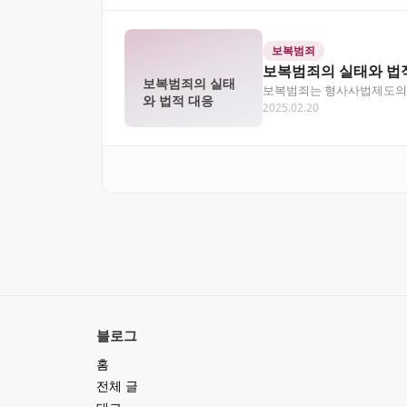
보복범죄
보복범죄의 실태와 법
보복범죄의 실태
보복범죄는 형사사법제도의 근
와 법적 대응
2025.02.20
체의 안전과 정의를 위협…
블로그
홈
전체 글