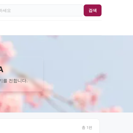
검색
A
기를 전합니다.
총
1
편