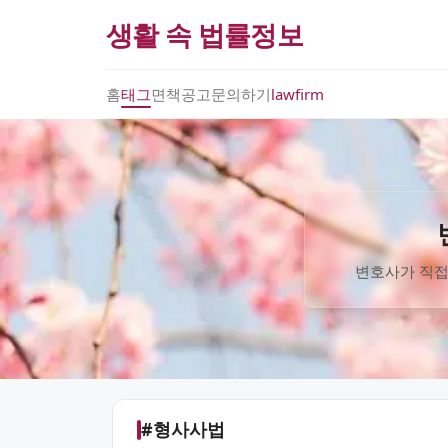
생활 속 법률정보
홈
태그
면책공고
문의하기
lawfirm
변호사가 직접
#형사사법