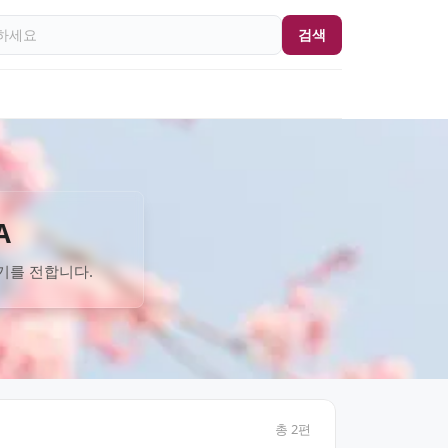
검색
A
기를 전합니다.
총
2
편