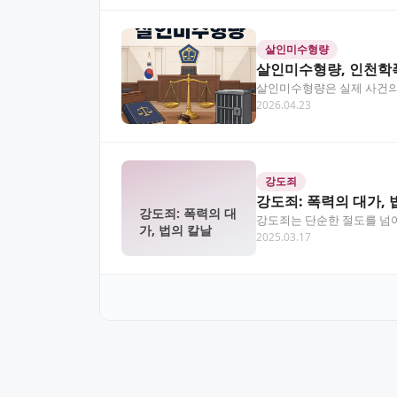
살인미수형량
살인미수형량, 인천학
살인미수형량은 실제 사건의 
2026.04.23
성과 그에 따른 법적 처…
강도죄
강도죄: 폭력의 대가, 
강도죄: 폭력의 대
강도죄는 단순한 절도를 넘어
가, 법의 칼날
2025.03.17
요구하는 장면부터, 치…