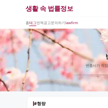
생활 속 법률정보
홈
태그
면책공고
문의하기
lawfirm
변호사가 직접
#형량