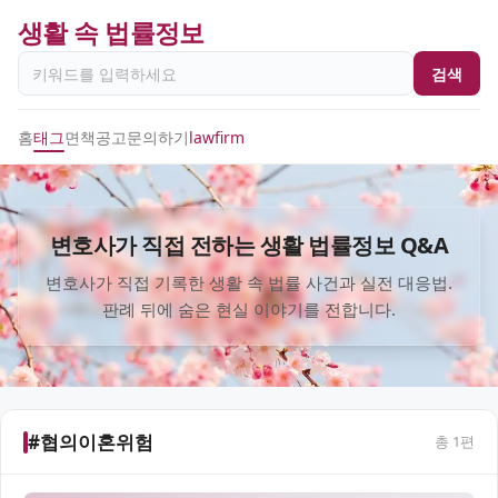
생활 속 법률정보
검색
홈
태그
면책공고
문의하기
lawfirm
변호사가 직접 전하는 생활 법률정보 Q&A
변호사가 직접 기록한 생활 속 법률 사건과 실전 대응법.
판례 뒤에 숨은 현실 이야기를 전합니다.
#협의이혼위험
총
1
편