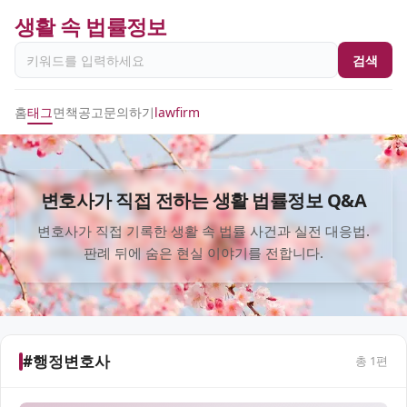
생활 속 법률정보
검색
홈
태그
면책공고
문의하기
lawfirm
변호사가 직접 전하는 생활 법률정보 Q&A
변호사가 직접 기록한 생활 속 법률 사건과 실전 대응법.
판례 뒤에 숨은 현실 이야기를 전합니다.
#행정변호사
총
1
편