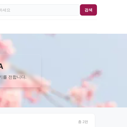
검색
A
기를 전합니다.
총
2
편