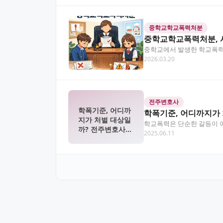
중학교학교폭력처분
중학교학교폭력처분, 
중학교에서 발생한 학교폭력 
2026.03.20
수 있어 적절한 대응이…
전주변호사
학폭기준, 어디까
학폭기준, 어디까지가
지가 처벌 대상일
학교폭력은 단순한 갈등이 아
까? 전주변호사가
2025.06.11
지 그 경계가 모호할…
말하는 기준의 현
실