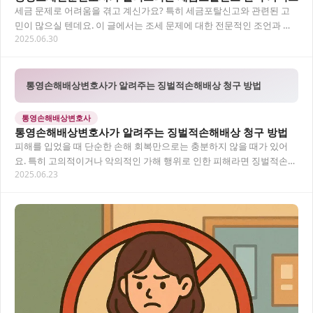
세금 문제로 어려움을 겪고 계신가요? 특히 세금포탈신고와 관련된 고
민이 많으실 텐데요. 이 글에서는 조세 문제에 대한 전문적인 조언과 함
2025.06.30
께 세금포탈신고에 관한 모든 것을 알기 쉽게…
통영손해배상변호사가 알려주는 징벌적손해배상 청구 방법
통영손해배상변호사
통영손해배상변호사가 알려주는 징벌적손해배상 청구 방법
피해를 입었을 때 단순한 손해 회복만으로는 충분하지 않을 때가 있어
요. 특히 고의적이거나 악의적인 가해 행위로 인한 피해라면 징벌적손해
2025.06.23
배상을 통해 더 강력한 구제를 받을 수 있습니…