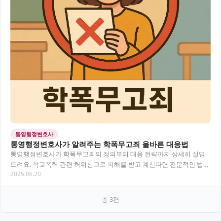
통영행정변호사
통영행정변호사가 알려주는 학폭무고죄 올바른 대응법
통영행정변호사가 학폭무고죄의 정의부터 대응 전략까지 상세히 설명
드려요. 학교폭력 관련 허위신고로 피해를 받고 계신다면 전문적인 법률
2025.06.20
상담을 통해 해결책을 찾아보세요.
총
3
편