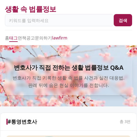
생활 속 법률정보
검색
홈
태그
면책공고
문의하기
lawfirm
변호사가 직접 전하는 생활 법률정보 Q&A
변호사가 직접 기록한 생활 속 법률 사건과 실전 대응법.
판례 뒤에 숨은 현실 이야기를 전합니다.
#통영변호사
총
3
편