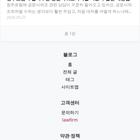
청주로펌에 공문서위조 관련 상담이 꾸준히 들어오고 있어요. 공문서위
조죄처벌 수위는 생각보다 훨씬 무겁고, 처음 대처를 어떻게 하느냐에
2026.05.27
따라 결과가 크게 달라지기 때문에 지금 바로…
총
1
편
블로그
홈
전체 글
태그
사이트맵
고객센터
문의하기
lawfirm
약관·정책