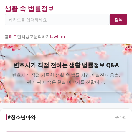
생활 속 법률정보
검색
홈
태그
면책공고
문의하기
lawfirm
변호사가 직접 전하는 생활 법률정보 Q&A
변호사가 직접 기록한 생활 속 법률 사건과 실전 대응법.
판례 뒤에 숨은 현실 이야기를 전합니다.
#청소년마약
총
1
편