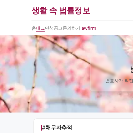
생활 속 법률정보
홈
태그
면책공고
문의하기
lawfirm
변호사가 직접
#채무자추적