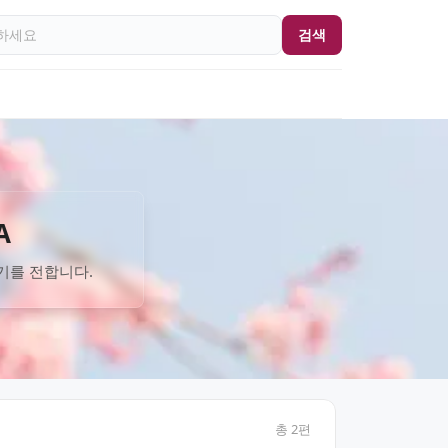
검색
A
기를 전합니다.
총
2
편