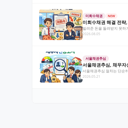
미회수채권
NEW
미회수채권 해결 전략
빌려준 돈을 돌려받지 못하거
2026.08.05
회수채권을 처리하는지,…
서울채권추심
서울채권추심, 채무자
서울채권추심 절차는 단순히
2026.05.21
이어질 수 있답니다. 이…