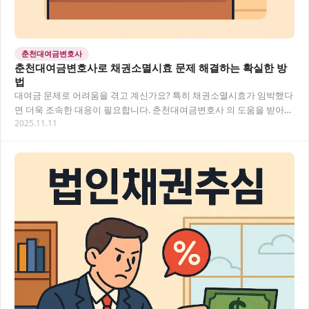
춘천대여금변호사
춘천대여금변호사로 채권소멸시효 문제 해결하는 확실한 방
법
대여금 문제로 어려움을 겪고 계신가요? 특히 채권소멸시효가 임박했다
면 더욱 조속한 대응이 필요합니다. 춘천대여금변호사 의 도움을 받아
2025.11.11
효과적인 해결책을 찾고, 소멸시효로 인한 권리…