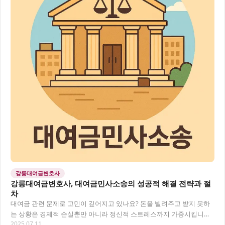
강릉대여금변호사
강릉대여금변호사, 대여금민사소송의 성공적 해결 전략과 절
차
대여금 관련 문제로 고민이 깊어지고 있나요? 돈을 빌려주고 받지 못하
는 상황은 경제적 손실뿐만 아니라 정신적 스트레스까지 가중시킵니다.
2025.07.11
특히 대여금민사소송을 고려 중이라면 전문가의…