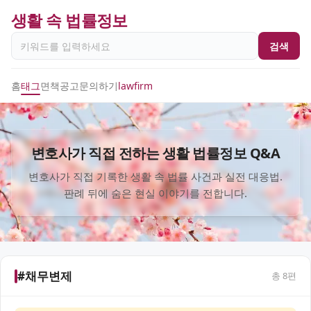
생활 속 법률정보
검색
홈
태그
면책공고
문의하기
lawfirm
변호사가 직접 전하는 생활 법률정보 Q&A
변호사가 직접 기록한 생활 속 법률 사건과 실전 대응법.
판례 뒤에 숨은 현실 이야기를 전합니다.
#채무변제
총
8
편