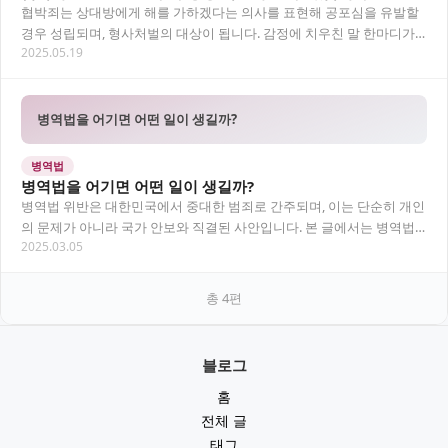
협박죄는 상대방에게 해를 가하겠다는 의사를 표현해 공포심을 유발할
경우 성립되며, 형사처벌의 대상이 됩니다. 감정에 치우친 말 한마디가
2025.05.19
법적 책임으로 이어질 수 있어 주의가 필요합…
병역법을 어기면 어떤 일이 생길까?
병역법
병역법을 어기면 어떤 일이 생길까?
병역법 위반은 대한민국에서 중대한 범죄로 간주되며, 이는 단순히 개인
의 문제가 아니라 국가 안보와 직결된 사안입니다. 본 글에서는 병역법
2025.03.05
위반의 유형, 처벌, 그리고 이를 해결하기…
총
4
편
블로그
홈
전체 글
태그