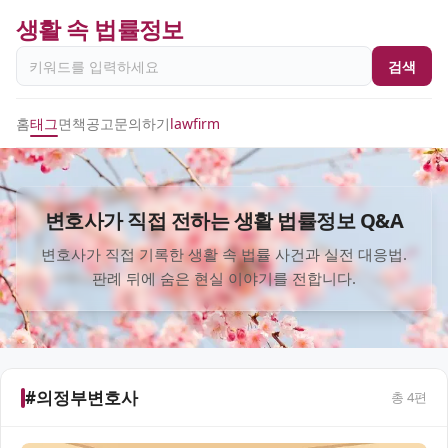
생활 속 법률정보
검색
홈
태그
면책공고
문의하기
lawfirm
변호사가 직접 전하는 생활 법률정보 Q&A
변호사가 직접 기록한 생활 속 법률 사건과 실전 대응법.
판례 뒤에 숨은 현실 이야기를 전합니다.
#의정부변호사
총
4
편