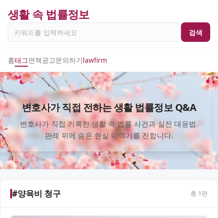
생활 속 법률정보
검색
홈
태그
면책공고
문의하기
lawfirm
변호사가 직접 전하는 생활 법률정보 Q&A
변호사가 직접 기록한 생활 속 법률 사건과 실전 대응법.
판례 뒤에 숨은 현실 이야기를 전합니다.
#양육비 청구
총
1
편