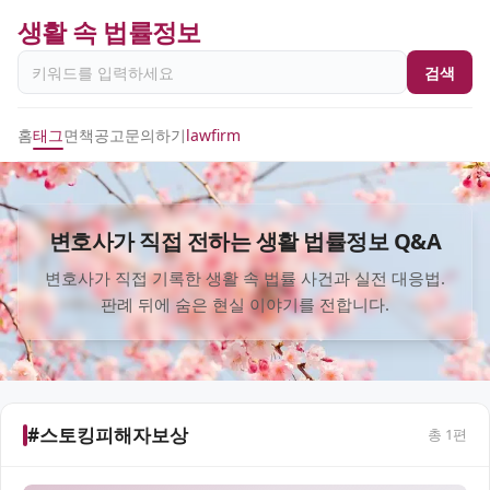
생활 속 법률정보
검색
홈
태그
면책공고
문의하기
lawfirm
변호사가 직접 전하는 생활 법률정보 Q&A
변호사가 직접 기록한 생활 속 법률 사건과 실전 대응법.
판례 뒤에 숨은 현실 이야기를 전합니다.
#스토킹피해자보상
총
1
편