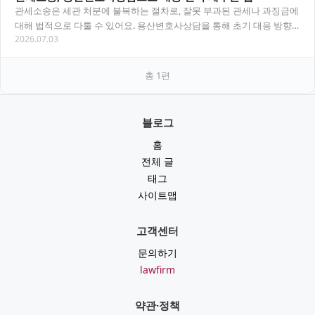
관세소송은 세관 처분에 불복하는 절차로, 잘못 부과된 관세나 과징금에
대해 법적으로 다툴 수 있어요. 용산변호사상담을 통해 초기 대응 방향
2026.07.03
을 잡으면 결과가 달라질 수 있습니다. 목…
총
1
편
블로그
홈
전체 글
태그
사이트맵
고객센터
문의하기
lawfirm
약관·정책