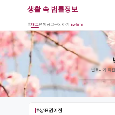
생활 속 법률정보
홈
태그
면책공고
문의하기
lawfirm
변호사가 직접
#상표권이전