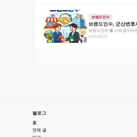
브랜드인수
브랜드인수, 군산변호
브랜드인수 를 고려 중이라면
2026.06.02
안내합니다. 목차 브랜…
블로그
홈
전체 글