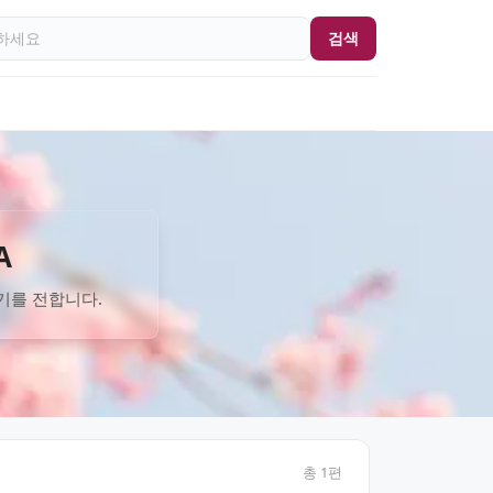
검색
A
기를 전합니다.
총
1
편