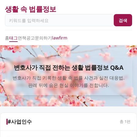
생활 속 법률정보
검색
홈
태그
면책공고
문의하기
lawfirm
변호사가 직접 전하는 생활 법률정보 Q&A
변호사가 직접 기록한 생활 속 법률 사건과 실전 대응법.
판례 뒤에 숨은 현실 이야기를 전합니다.
#사업인수
총
1
편