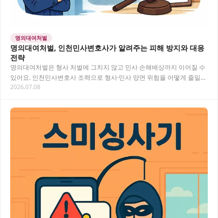
명의대여처벌
명의대여처벌, 인천민사변호사가 알려주는 피해 방지와 대응
전략
명의대여처벌은 형사 처벌에 그치지 않고 민사 손해배상까지 이어질 수
있어요. 인천민사변호사 조력으로 형사·민사 양면 위험을 어떻게 줄일
2026.07.08
수 있는지 핵심만 정리했습니다. "그냥 이름…