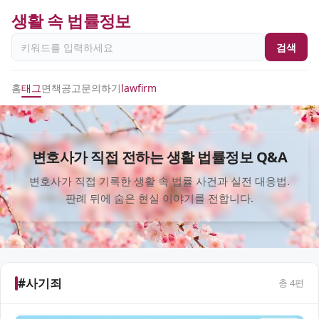
생활 속 법률정보
검색
홈
태그
면책공고
문의하기
lawfirm
변호사가 직접 전하는 생활 법률정보 Q&A
변호사가 직접 기록한 생활 속 법률 사건과 실전 대응법.
판례 뒤에 숨은 현실 이야기를 전합니다.
#사기죄
총
4
편