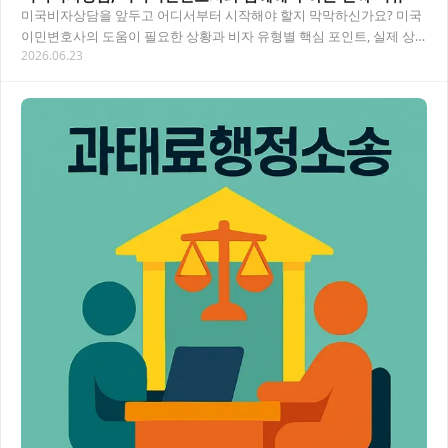
미국비자상담을 앞두고 어디서부터 시작해야 할지 막막하신가요? 미국
이민변호사의 도움이 필요한 상황과 비자 유형별 핵심 포인트, 실제 상
2026.06.23
담 흐름까지 한 번에 정리해 드릴게요. 목차 미…