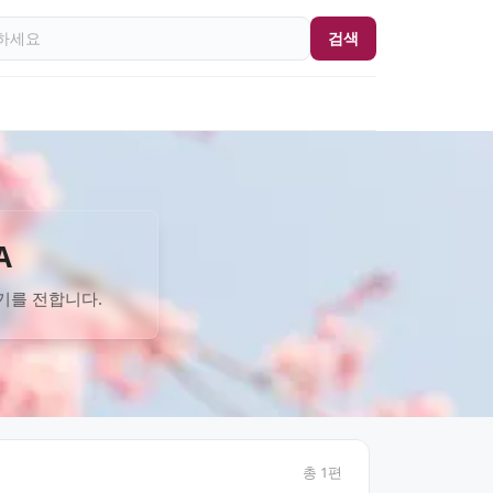
검색
A
기를 전합니다.
총
1
편