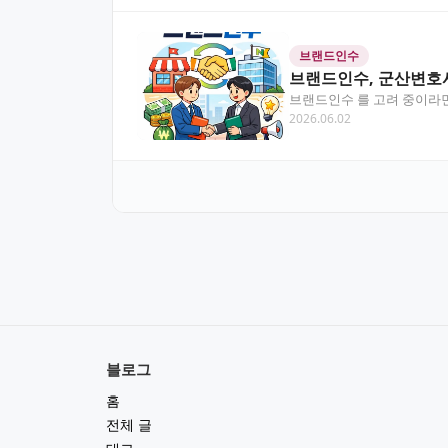
브랜드인수
브랜드인수, 군산변호
브랜드인수 를 고려 중이라면
2026.06.02
안내합니다. 목차 브랜…
블로그
홈
전체 글