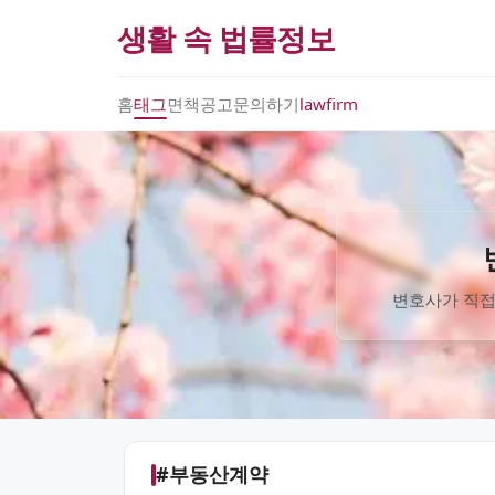
생활 속 법률정보
홈
태그
면책공고
문의하기
lawfirm
변호사가 직접
#부동산계약