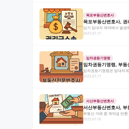
목포부동산변호사
목포부동산변호사, 권
상가 임대차 계약에서 발생
2025.07.17
고, 성공적인 권리 회복을 위
임차권등기명령
임차권등기명령, 부동
임차권등기명령은 임대차계약
2025.07.17
기명령 신청부터 보증금 회
서산부동산변호사
서산부동산변호사, 부
부동산 거래 중 계약금 반환
2025.07.16
황은 누구에게나 큰 스트…