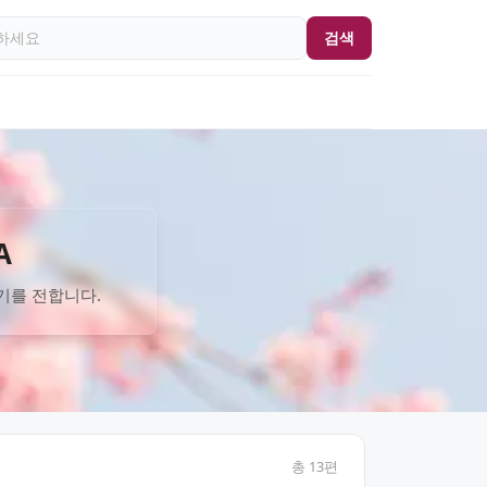
검색
A
기를 전합니다.
총
13
편