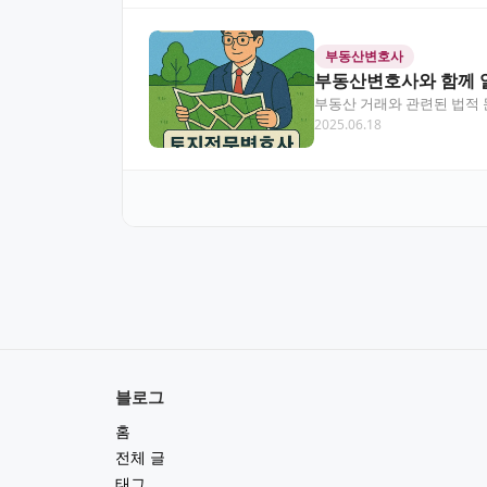
부동산변호사
부동산변호사와 함께 
부동산 거래와 관련된 법적 
2025.06.18
문적인 도움을 제공합니…
블로그
홈
전체 글
태그