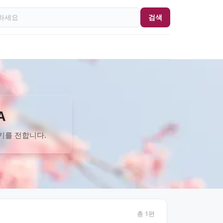
검색
A
기를 전합니다.
총
1
편