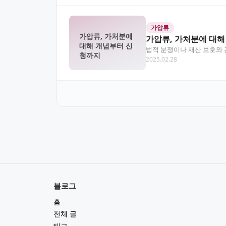
가압류
가압류, 가처분에
가압류, 가처분에 대
대해 개념부터 신
법적 분쟁이나 재산 보호와 
청까지
2025.02.28
자주 등장하는 법적…
블로그
홈
전체 글
태그