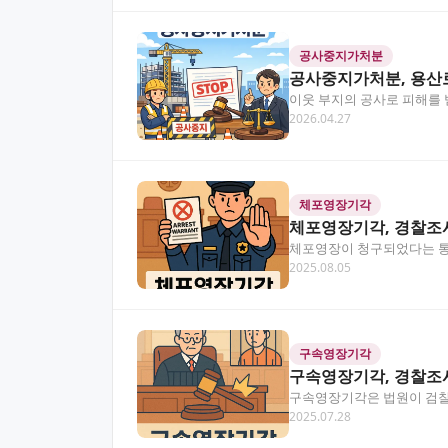
공사중지가처분
공사중지가처분, 용산
이웃 부지의 공사로 피해를
2026.04.27
인 건축공사나 개발 사업으
체포영장기각
체포영장기각, 경찰조
체포영장이 청구되었다는 통
2025.08.05
영장기각을 위한 효과적인 
구속영장기각
구속영장기각, 경찰조
구속영장기각은 법원이 검찰
2025.07.28
로 영장 기각 가능성을 높일