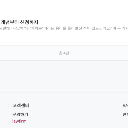
해 개념부터 신청까지
관련해 "가압류"와 "가처분"이라는 용어를 들어보신 적이 있으신가요? 이 두 
총
4
편
고객센터
약
문의하기
면
lawfirm