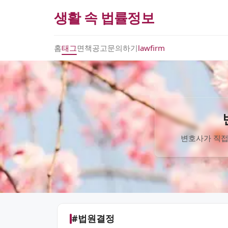
생활 속 법률정보
홈
태그
면책공고
문의하기
lawfirm
변호사가 직접
#법원결정