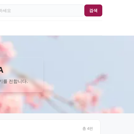
검색
A
기를 전합니다.
총
4
편