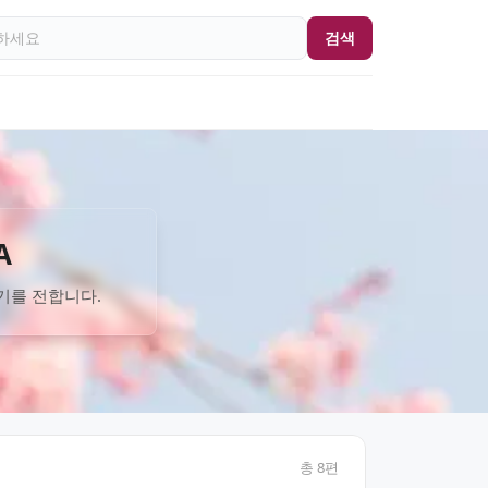
검색
A
기를 전합니다.
총
8
편