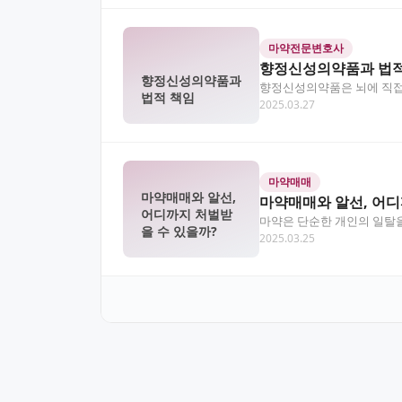
마약전문변호사
향정신성의약품과 법적
향정신성의약품과
향정신성의약품은 뇌에 직접 
법적 책임
2025.03.27
력한 처벌이 따릅니다…
마약매매
마약매매와 알선,
마약매매와 알선, 어디
어디까지 처벌받
마약은 단순한 개인의 일탈을
을 수 있을까?
2025.03.25
에 대해 강력한 처벌…