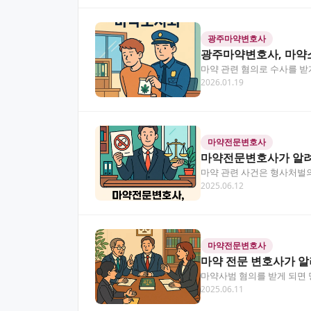
광주마약변호사
광주마약변호사, 마약
마약 관련 혐의로 수사를 받
2026.01.19
우가 많습니다. 이 글…
마약전문변호사
마약전문변호사가 알려
마약 관련 사건은 형사처벌의
2025.06.12
요해요. 이 글에서는 마…
마약전문변호사
마약 전문 변호사가 알
마약사범 혐의를 받게 되면 
2025.06.11
이 중요합니다. 이 글…