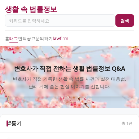
생활 속 법률정보
검색
홈
태그
면책공고
문의하기
lawfirm
변호사가 직접 전하는 생활 법률정보 Q&A
변호사가 직접 기록한 생활 속 법률 사건과 실전 대응법.
판례 뒤에 숨은 현실 이야기를 전합니다.
#등기
총
1
편