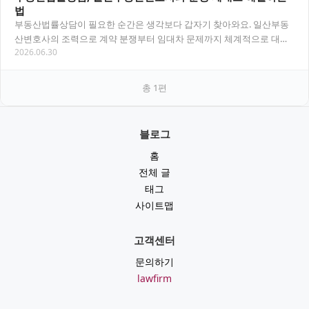
법
부동산법률상담이 필요한 순간은 생각보다 갑자기 찾아와요. 일산부동
산변호사의 조력으로 계약 분쟁부터 임대차 문제까지 체계적으로 대응
2026.06.30
하는 방법을 정리했습니다. 목차 부동산법률상담이 필…
총
1
편
블로그
홈
전체 글
태그
사이트맵
고객센터
문의하기
lawfirm