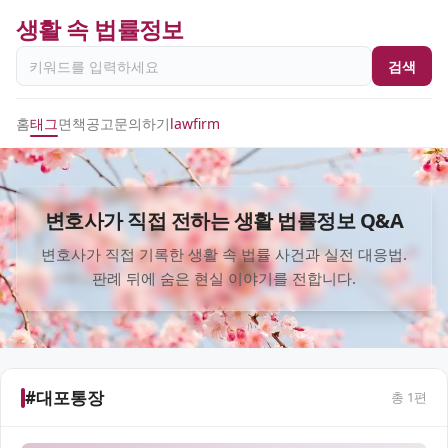
생활 속 법률정보
검색
홈
태그
면책공고
문의하기
lawfirm
변호사가 직접 전하는 생활 법률정보 Q&A
변호사가 직접 기록한 생활 속 법률 사건과 실전 대응법.
판례 뒤에 숨은 현실 이야기를 전합니다.
#대포통장
총
1
편