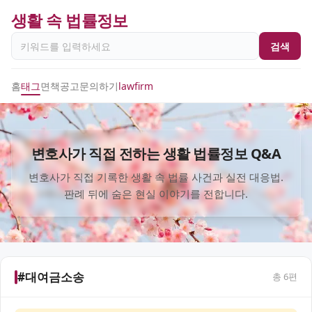
생활 속 법률정보
검색
홈
태그
면책공고
문의하기
lawfirm
변호사가 직접 전하는 생활 법률정보 Q&A
변호사가 직접 기록한 생활 속 법률 사건과 실전 대응법.
판례 뒤에 숨은 현실 이야기를 전합니다.
#대여금소송
총
6
편