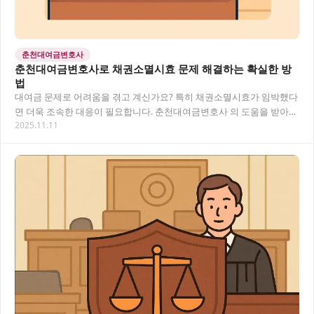
춘천대여금변호사
춘천대여금변호사로 채권소멸시효 문제 해결하는 확실한 방
법
대여금 문제로 어려움을 겪고 계신가요? 특히 채권소멸시효가 임박했다
면 더욱 조속한 대응이 필요합니다. 춘천대여금변호사 의 도움을 받아
2025.11.11
효과적인 해결책을 찾고, 소멸시효로 인한 권리…