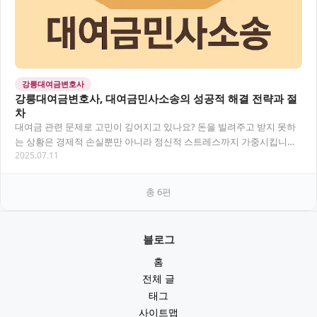
강릉대여금변호사
강릉대여금변호사, 대여금민사소송의 성공적 해결 전략과 절
차
대여금 관련 문제로 고민이 깊어지고 있나요? 돈을 빌려주고 받지 못하
는 상황은 경제적 손실뿐만 아니라 정신적 스트레스까지 가중시킵니다.
2025.07.11
특히 대여금민사소송을 고려 중이라면 전문가의…
총
6
편
블로그
홈
전체 글
태그
사이트맵