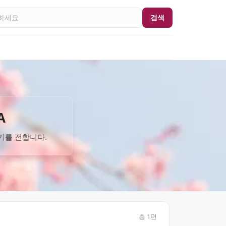
검색
A
기를 전합니다.
총
1
편