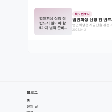
목포변호사
법인회생 신청 전
법인회생 신청 전 반드
반드시 알아야 할
법인회생은 자금난을 겪는 기
5가지 법적 준비
2025.04.21
초래할 수 있습니다…
사항
블로그
홈
전체 글