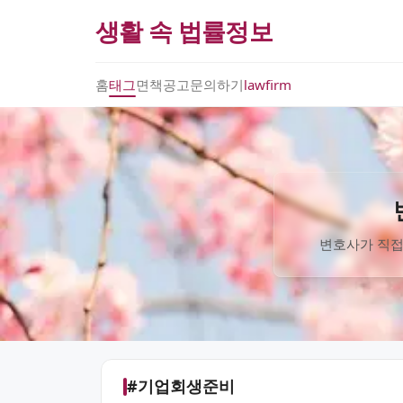
생활 속 법률정보
홈
태그
면책공고
문의하기
lawfirm
변호사가 직접
#기업회생준비