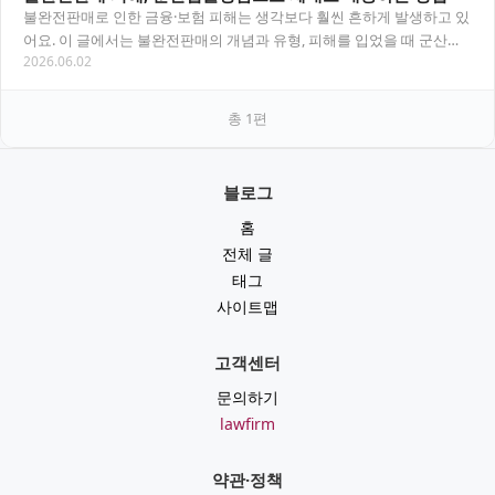
불완전판매로 인한 금융·보험 피해는 생각보다 훨씬 흔하게 발생하고 있
어요. 이 글에서는 불완전판매의 개념과 유형, 피해를 입었을 때 군산법
2026.06.02
률상담을 통해 어떻게 대응할 수 있는지 실…
총
1
편
블로그
홈
전체 글
태그
사이트맵
고객센터
문의하기
lawfirm
약관·정책