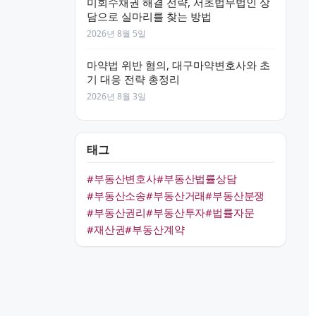
미회수채권 해결 전략, 서초법무법인 상
담으로 실마리를 찾는 방법
2026년 8월 5일
마약법 위반 혐의, 대구마약변호사와 초
기 대응 전략 총정리
2026년 8월 3일
태그
#부동산변호사
#부동산법률상담
#부동산소송
#부동산거래
#부동산분쟁
#부동산권리
#부동산투자
#법률자문
#재산권
#부동산계약